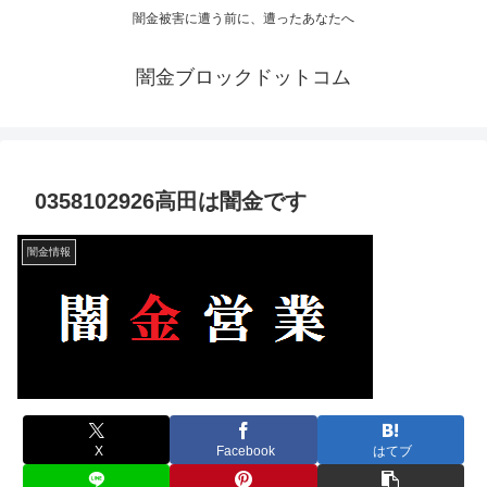
闇金被害に遭う前に、遭ったあなたへ
闇金ブロックドットコム
0358102926高田は闇金です
闇金情報
X
Facebook
はてブ