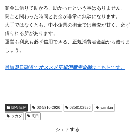
闇金に借りて助かる、助かったという事はありません。
闇金と関わった時間とお金が非常に無駄になります。
大手ではなくとも、中小企業の街金では審査が甘く、必ず
借りれる所があります。
運営も利息も必ず信用できる、正規消費者金融から借りま
しょう。
最短即日融資で
オススメ正規消費者金融
はこちらです。
闇金情報
03-5810-2926
0358102926
yamikin
タカダ
高田
シェアする