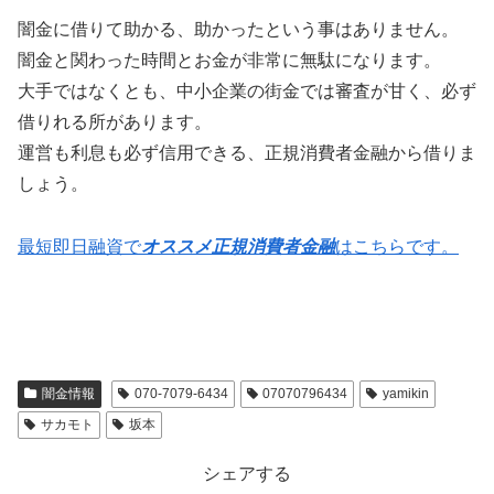
闇金に借りて助かる、助かったという事はありません。
闇金と関わった時間とお金が非常に無駄になります。
大手ではなくとも、中小企業の街金では審査が甘く、必ず
借りれる所があります。
運営も利息も必ず信用できる、正規消費者金融から借りま
しょう。
最短即日融資で
オススメ正規消費者金融
はこちらです。
闇金情報
070-7079-6434
07070796434
yamikin
サカモト
坂本
シェアする