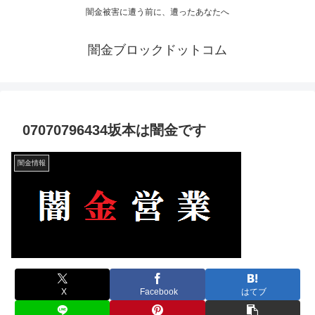
闇金被害に遭う前に、遭ったあなたへ
闇金ブロックドットコム
07070796434坂本は闇金です
闇金情報
X
Facebook
はてブ