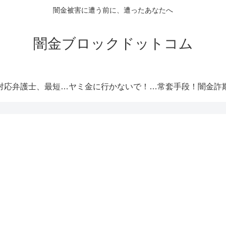
闇金被害に遭う前に、遭ったあなたへ
闇金ブロックドットコム
闇金対応弁護士、最短即日解決！
ヤミ金に行かないで！厳選オススメ消費者金融