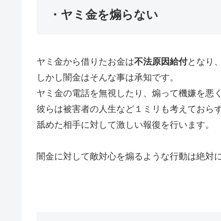
・ヤミ金を煽らない
ヤミ金から借りたお金は
不法原因給付
となり
しかし闇金はそんな事は承知です。
ヤミ金の電話を無視したり、煽って機嫌を悪
彼らは被害者の人生など１ミリも考えておら
舐めた相手に対して激しい報復を行います。
闇金に対して敵対心を煽るような行動は絶対