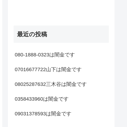
最近の投稿
080-1888-0323は闇金です
07016677722山下は闇金です
08025287632三木谷は闇金です
0358433960は闇金です
09031378593は闇金です