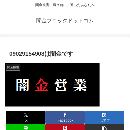
闇金被害に遭う前に、遭ったあなたへ
闇金ブロックドットコム
09029154908は闇金です
闇金情報
X
Facebook
はてブ