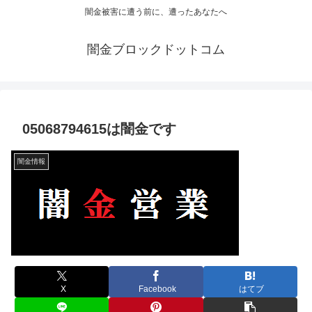
闇金被害に遭う前に、遭ったあなたへ
闇金ブロックドットコム
05068794615は闇金です
闇金情報
X
Facebook
はてブ