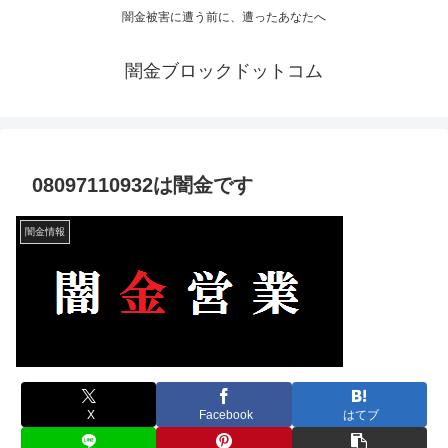
闇金被害に遭う前に、遭ったあなたへ
闇金ブロックドットコム
08097110932は闇金です
闇金情報
X
Facebook
はてブ