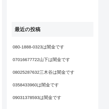
最近の投稿
080-1888-0323は闇金です
07016677722山下は闇金です
08025287632三木谷は闇金です
0358433960は闇金です
09031378593は闇金です