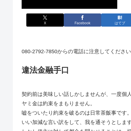
X
Facebook
はてブ
080-2792-7850からの電話に注意してくださ
違法金融手口
契約前は美味しい話しかしませんが、一度個
ヤミ金は約束をまもりません。
嘘をついたり約束を破るのは日常茶飯事です
いい加減な言い訳をして、我を通そうとしま