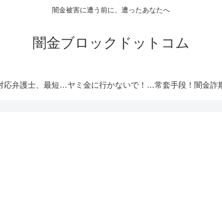
闇金被害に遭う前に、遭ったあなたへ
闇金ブロックドットコム
闇金対応弁護士、最短即日解決！
ヤミ金に行かないで！厳選オススメ消費者金融