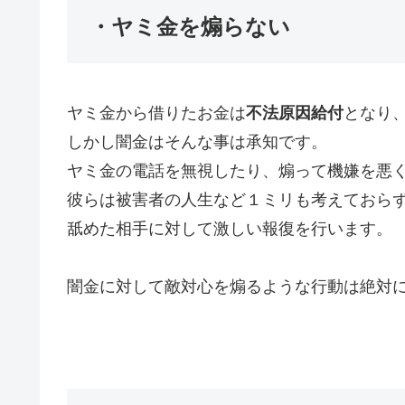
・ヤミ金を煽らない
ヤミ金から借りたお金は
不法原因給付
となり
しかし闇金はそんな事は承知です。
ヤミ金の電話を無視したり、煽って機嫌を悪
彼らは被害者の人生など１ミリも考えておら
舐めた相手に対して激しい報復を行います。
闇金に対して敵対心を煽るような行動は絶対