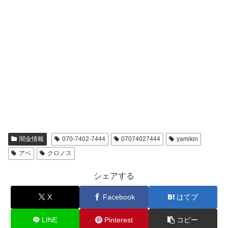
闇金情報
070-7402-7444
07074027444
yamikin
アベ
クロノス
シェアする
X
Facebook
はてブ
LINE
Pinterest
コピー