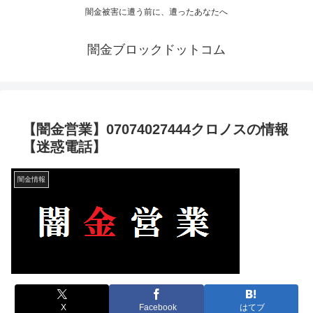
闇金被害に遭う前に、遭ったあなたへ
闇金ブロックドットコム
【闇金営業】07074027444クロノスの情報
【迷惑電話】
闇金情報
X
Facebook
はてブ