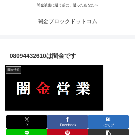
闇金被害に遭う前に、遭ったあなたへ
闇金ブロックドットコム
08094432610は闇金です
闇金情報
X
Facebook
はてブ