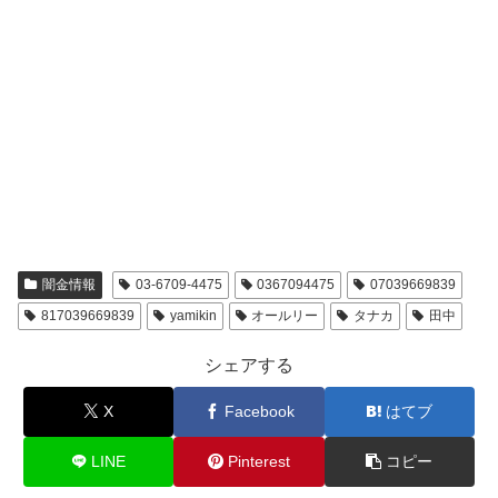
闇金情報
03-6709-4475
0367094475
07039669839
817039669839
yamikin
オールリー
タナカ
田中
シェアする
X
Facebook
はてブ
LINE
Pinterest
コピー