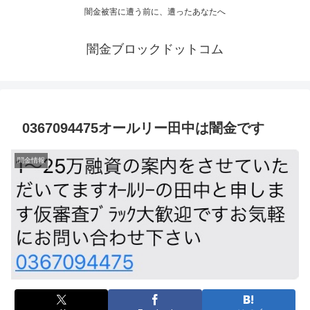
闇金被害に遭う前に、遭ったあなたへ
闇金ブロックドットコム
0367094475オールリー田中は闇金です
闇金情報