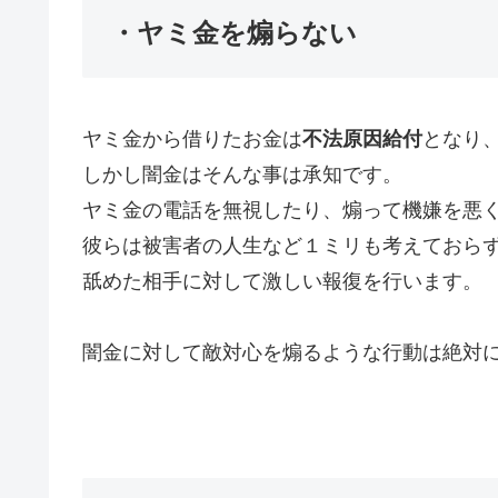
・ヤミ金を煽らない
ヤミ金から借りたお金は
不法原因給付
となり
しかし闇金はそんな事は承知です。
ヤミ金の電話を無視したり、煽って機嫌を悪
彼らは被害者の人生など１ミリも考えておら
舐めた相手に対して激しい報復を行います。
闇金に対して敵対心を煽るような行動は絶対