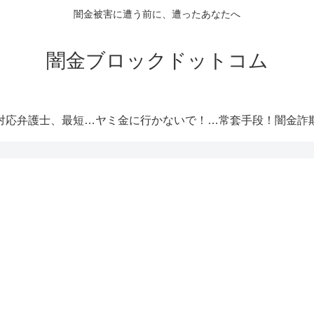
闇金被害に遭う前に、遭ったあなたへ
闇金ブロックドットコム
闇金対応弁護士、最短即日解決！
ヤミ金に行かないで！厳選オススメ消費者金融