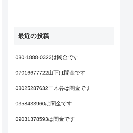
最近の投稿
080-1888-0323は闇金です
07016677722山下は闇金です
08025287632三木谷は闇金です
0358433960は闇金です
09031378593は闇金です