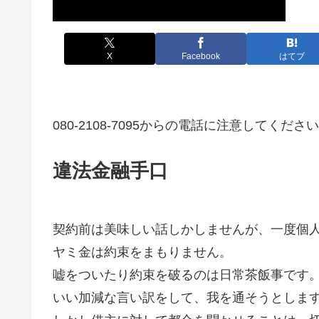
X
Facebook
はてブ
080-2108-7095からの電話に注意してくださ
違法金融手口
契約前は美味しい話しかしませんが、一度個
ヤミ金は約束をまもりません。
嘘をついたり約束を破るのは日常茶飯事です
いい加減な言い訳をして、我を通そうとしま