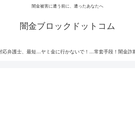
闇金被害に遭う前に、遭ったあなたへ
闇金ブロックドットコム
闇金対応弁護士、最短即日解決！
ヤミ金に行かないで！厳選オススメ消費者金融