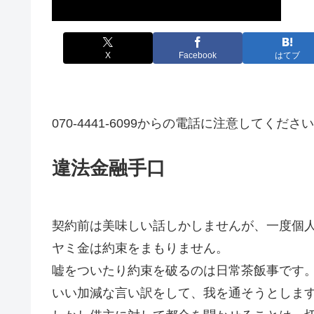
X
Facebook
はてブ
070-4441-6099からの電話に注意してくださ
違法金融手口
契約前は美味しい話しかしませんが、一度個
ヤミ金は約束をまもりません。
嘘をついたり約束を破るのは日常茶飯事です
いい加減な言い訳をして、我を通そうとしま