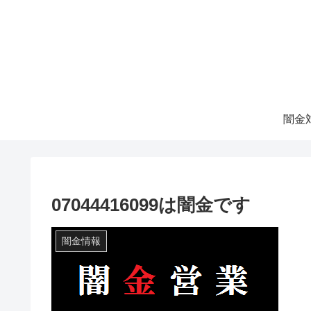
07044416099は闇金です
闇金情報