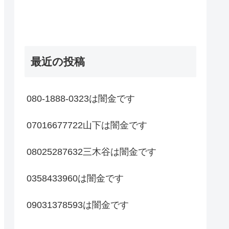
最近の投稿
080-1888-0323は闇金です
07016677722山下は闇金です
08025287632三木谷は闇金です
0358433960は闇金です
09031378593は闇金です