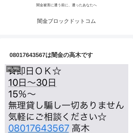
闇金被害に遭う前に、遭ったあなたへ
闇金ブロックドットコム
08017643567は闇金の高木です
闇金情報