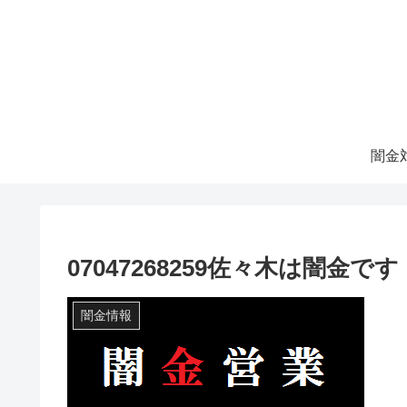
07047268259佐々木は闇金です
闇金情報