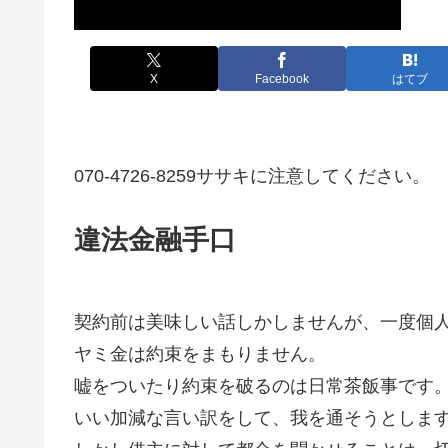
X
Facebook
はてブ
070-4726-8259ササキに注意してください。
違法金融手口
契約前は美味しい話しかしませんが、一度個
ヤミ金は約束をまもりません。
嘘をついたり約束を破るのは日常茶飯事です
いい加減な言い訳をして、我を通そうとしま