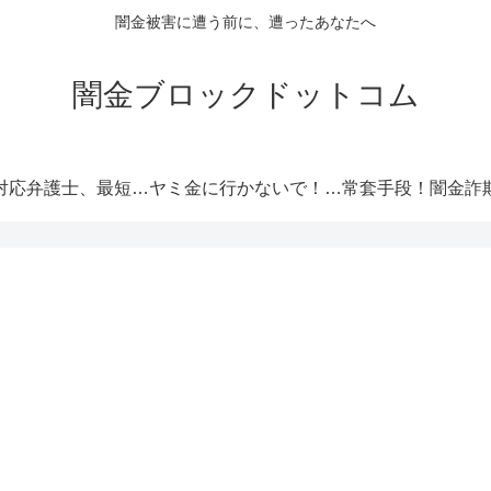
闇金被害に遭う前に、遭ったあなたへ
闇金ブロックドットコム
闇金対応弁護士、最短即日解決！
ヤミ金に行かないで！厳選オススメ消費者金融