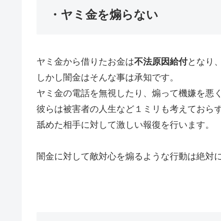
・ヤミ金を煽らない
ヤミ金から借りたお金は
不法原因給付
となり
しかし闇金はそんな事は承知です。
ヤミ金の電話を無視したり、煽って機嫌を悪
彼らは被害者の人生など１ミリも考えておら
舐めた相手に対して激しい報復を行います。
闇金に対して敵対心を煽るような行動は絶対