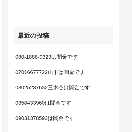
最近の投稿
080-1888-0323は闇金です
07016677722山下は闇金です
08025287632三木谷は闇金です
0358433960は闇金です
09031378593は闇金です