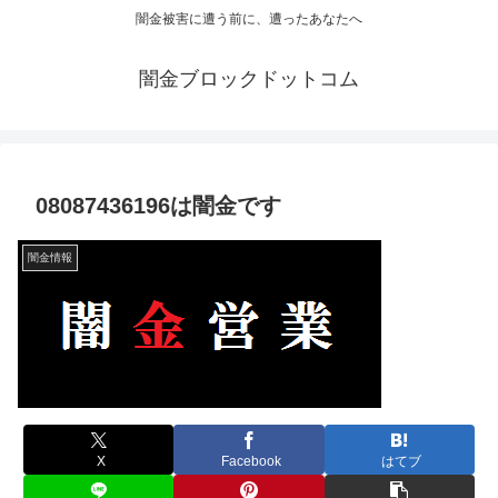
闇金被害に遭う前に、遭ったあなたへ
闇金ブロックドットコム
08087436196は闇金です
闇金情報
X
Facebook
はてブ