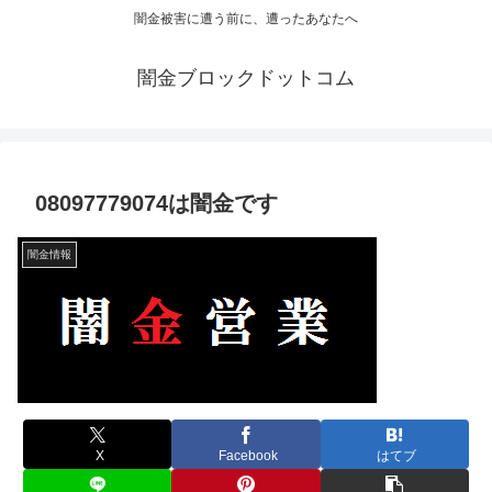
闇金被害に遭う前に、遭ったあなたへ
闇金ブロックドットコム
08097779074は闇金です
闇金情報
X
Facebook
はてブ