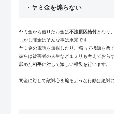
・ヤミ金を煽らない
ヤミ金から借りたお金は
不法原因給付
となり
しかし闇金はそんな事は承知です。
ヤミ金の電話を無視したり、煽って機嫌を悪
彼らは被害者の人生など１ミリも考えておら
舐めた相手に対して激しい報復を行います。
闇金に対して敵対心を煽るような行動は絶対