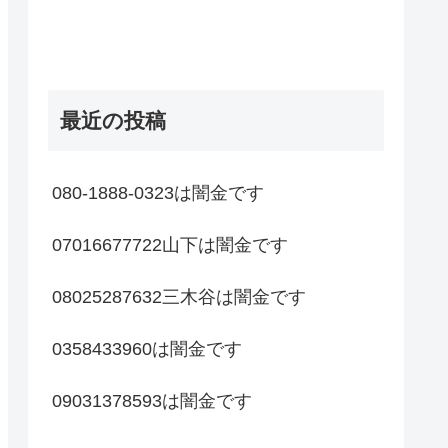
最近の投稿
080-1888-0323は闇金です
07016677722山下は闇金です
08025287632三木谷は闇金です
0358433960は闇金です
09031378593は闇金です