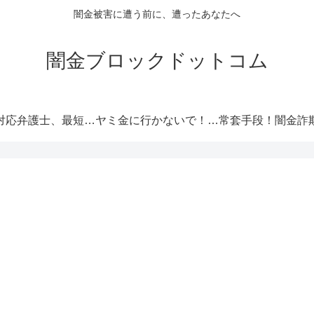
闇金被害に遭う前に、遭ったあなたへ
闇金ブロックドットコム
闇金対応弁護士、最短即日解決！
ヤミ金に行かないで！厳選オススメ消費者金融