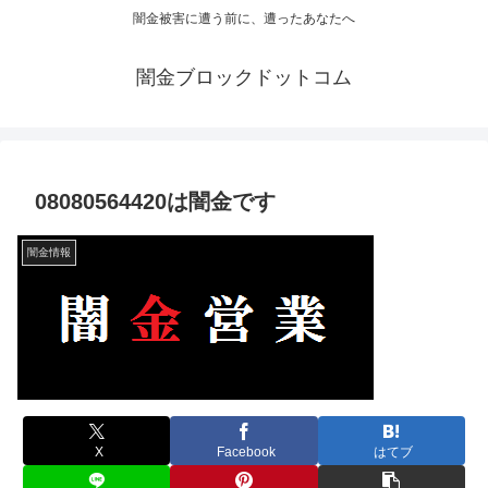
闇金被害に遭う前に、遭ったあなたへ
闇金ブロックドットコム
08080564420は闇金です
闇金情報
X
Facebook
はてブ