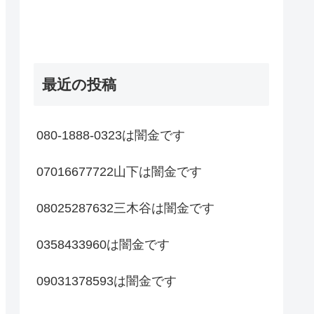
最近の投稿
080-1888-0323は闇金です
07016677722山下は闇金です
08025287632三木谷は闇金です
0358433960は闇金です
09031378593は闇金です