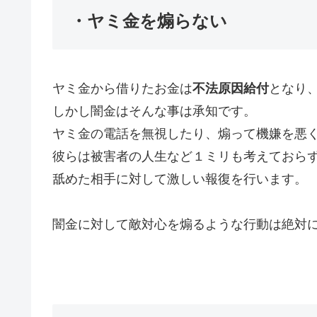
・ヤミ金を煽らない
ヤミ金から借りたお金は
不法原因給付
となり
しかし闇金はそんな事は承知です。
ヤミ金の電話を無視したり、煽って機嫌を悪
彼らは被害者の人生など１ミリも考えておら
舐めた相手に対して激しい報復を行います。
闇金に対して敵対心を煽るような行動は絶対