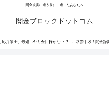
闇金被害に遭う前に、遭ったあなたへ
闇金ブロックドットコム
闇金対応弁護士、最短即日解決！
ヤミ金に行かないで！厳選オススメ消費者金融