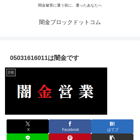
闇金被害に遭う前に、遭ったあなたへ
闇金ブロックドットコム
05031616011は闇金です
詐欺
X
Facebook
はてブ