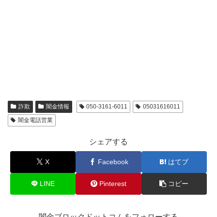
詐欺
闇金情報
050-3161-6011
05031616011
闇金電話営業
シェアする
X
Facebook
はてブ
LINE
Pinterest
コピー
闇金ブロックドットコムをフォローする