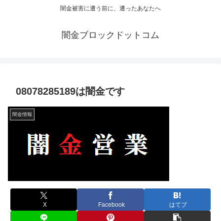
闇金被害に遭う前に、遭ったあなたへ
闇金ブロックドットコム
08078285189は闇金です
闇金情報
X
Facebook
はてブ