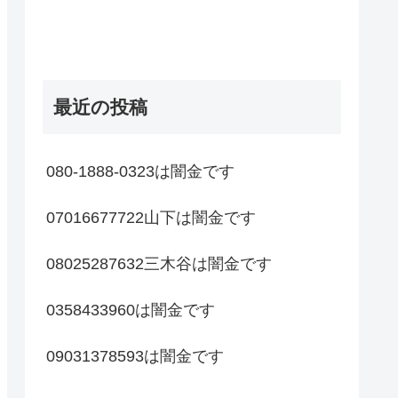
最近の投稿
080-1888-0323は闇金です
07016677722山下は闇金です
08025287632三木谷は闇金です
0358433960は闇金です
09031378593は闇金です