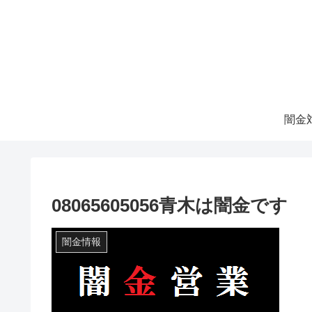
08065605056青木は闇金です
闇金情報