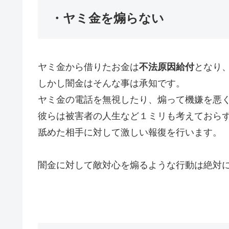
・ヤミ金を煽らない
ヤミ金から借りたお金は
不法原因給付
となり
しかし闇金はそんな事は承知です。
ヤミ金の電話を無視したり、煽って機嫌を悪
彼らは被害者の人生など１ミリも考えておら
舐めた相手に対して激しい報復を行います。
闇金に対して敵対心を煽るような行動は絶対