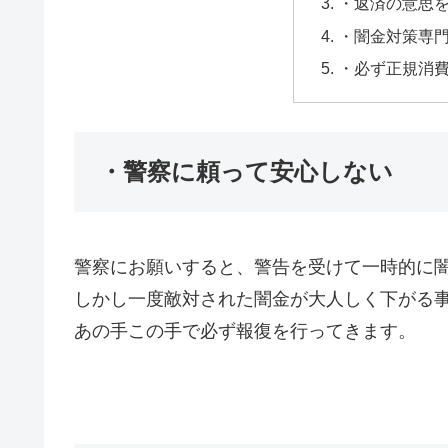
・返済の意思
・闇金対策専
・必ず正規消
・警察に頼って安心しない
警察にお願いすると、警告を受けて一時的に
しかし一度敵対された闇金が大人しく下がる
あの手この手で必ず報復を行ってきます。