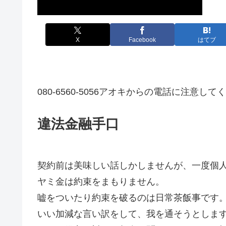
X
Facebook
はてブ
080-6560-5056アオキからの電話に注意し
違法金融手口
契約前は美味しい話しかしませんが、一度個
ヤミ金は約束をまもりません。
嘘をついたり約束を破るのは日常茶飯事です
いい加減な言い訳をして、我を通そうとしま