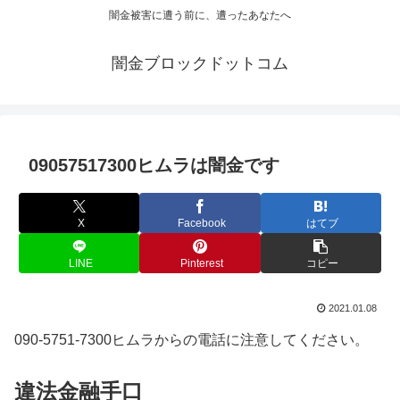
闇金被害に遭う前に、遭ったあなたへ
闇金ブロックドットコム
09057517300ヒムラは闇金です
X
Facebook
はてブ
LINE
Pinterest
コピー
2021.01.08
090-5751-7300ヒムラからの電話に注意してください。
違法金融手口