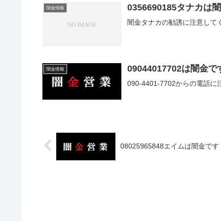
0356690185タナカ
闇金情報
闇金タナカの勧誘に注意して
09044017702は闇金で
闇金情報
090-4401-7702からの電
08025965848エイムは闇金です