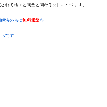
買されて延々と闇金と関わる羽目になります。
期解決の為に
無料相談
を！
ちらです。