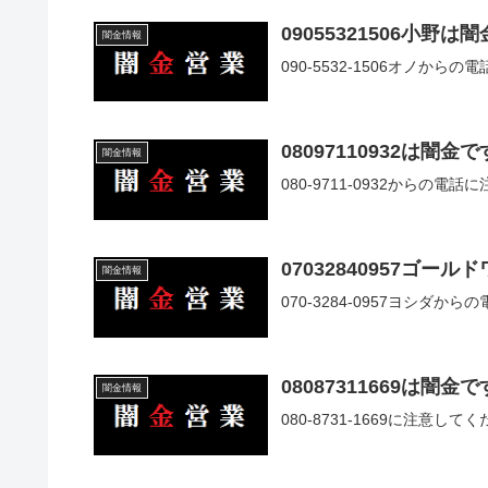
09055321506小野は
闇金情報
090-5532-1506オノか
08097110932は闇金で
闇金情報
080-9711-0932からの電
07032840957ゴー
闇金情報
070-3284-0957ヨシダ
08087311669は闇金で
闇金情報
080-8731-1669に注意して