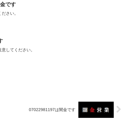
は闇金です
ください。
す
話に注意してください。
07022981197は闇金です