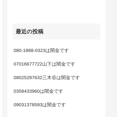
最近の投稿
080-1888-0323は闇金です
07016677722山下は闇金です
08025287632三木谷は闇金です
0358433960は闇金です
09031378593は闇金です