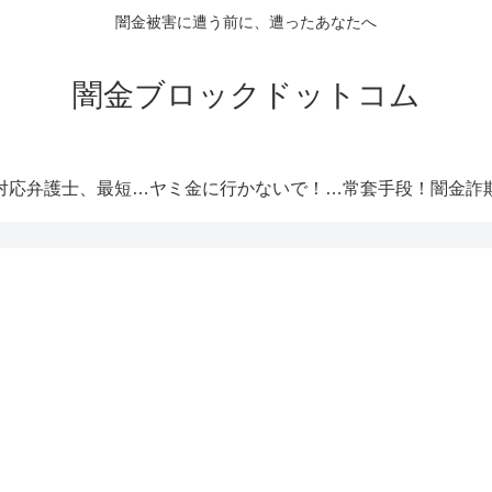
闇金被害に遭う前に、遭ったあなたへ
闇金ブロックドットコム
闇金対応弁護士、最短即日解決！
ヤミ金に行かないで！厳選オススメ消費者金融