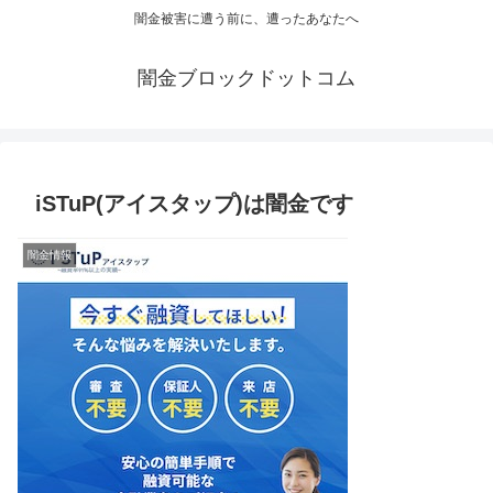
闇金被害に遭う前に、遭ったあなたへ
闇金ブロックドットコム
iSTuP(アイスタップ)は闇金です
闇金情報