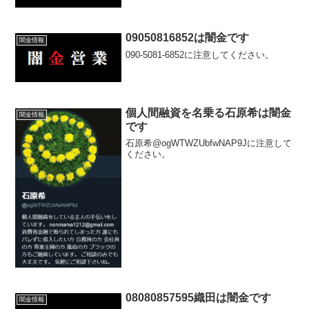
09050816852は闇金です
闇金情報
090-5081-6852に注意してください。
個人間融資を名乗る石原希は闇金
闇金情報
です
石原希@ogWTWZUbfwNAP9Jに注意して
ください。
08080857595織田は闇金です
闇金情報