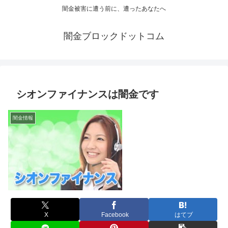
闇金被害に遭う前に、遭ったあなたへ
闇金ブロックドットコム
シオンファイナンスは闇金です
闇金情報
X
Facebook
はてブ