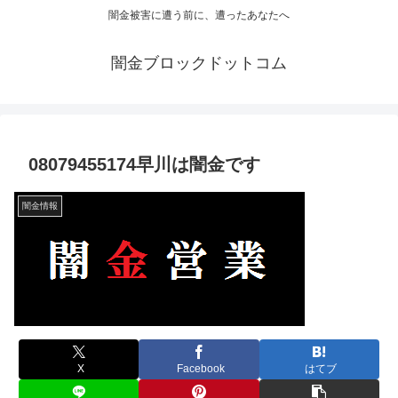
闇金被害に遭う前に、遭ったあなたへ
闇金ブロックドットコム
08079455174早川は闇金です
闇金情報
X
Facebook
はてブ